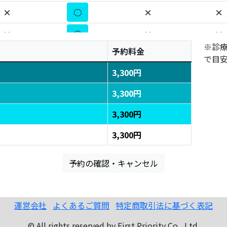
×
○
×
×
×
○
×
×
※診
予約料金
×
○
×
×
で目
3,300円
×
○
×
×
3,300円
×
×
×
×
3,300円
×
×
×
×
3,300円
×
×
×
×
予約の確認・キャンセル
×
×
×
×
×
○
×
○
運営会社
よくあるご質問
特定商取引法に基づく表記
×
○
×
○
© All rights reserved by First Priority Co., Ltd.