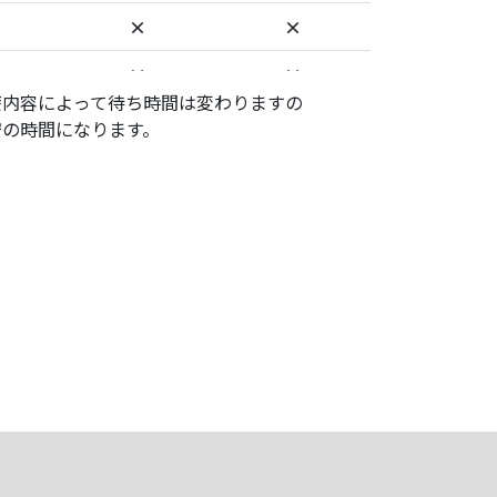
×
×
×
×
療内容によって待ち時間は変わりますの
×
×
安の時間になります。
×
×
×
×
×
×
×
×
×
×
×
×
×
×