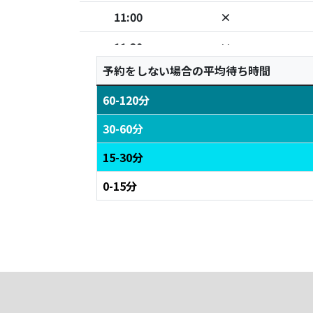
11:00
×
11:30
×
予約をしない場合の
平均待ち時間
12:00
×
60-120分
12:30
×
30-60分
13:00
×
15-30分
13:30
×
0-15分
14:00
×
14:30
×
15:00
×
15:30
×